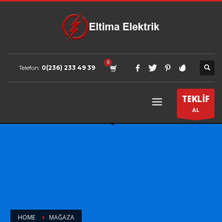
Telefon:
0(236) 233 49 39
TEKLİF
AL
HOME
MAĞAZA