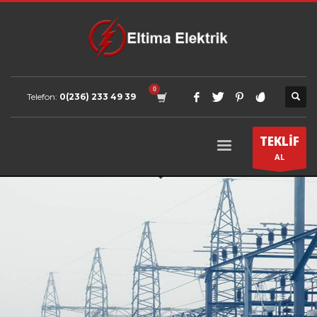
Telefon:
0(236) 233 49 39
TEKLİF
AL