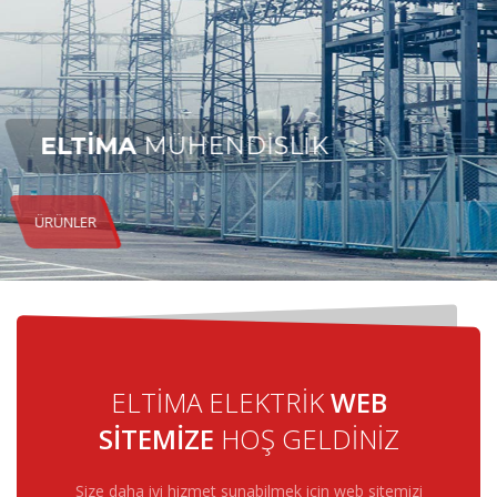
ELTİMA
MÜHENDİSLİK
ÜRÜNLER
ELTİMA ELEKTRİK
WEB
SİTEMİZE
HOŞ GELDİNİZ
Size daha iyi hizmet sunabilmek için web sitemizi