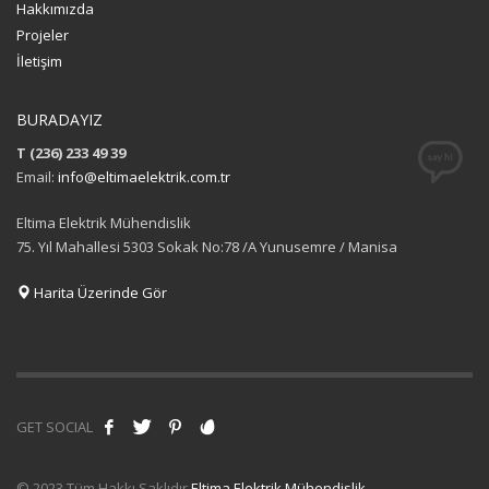
Hakkımızda
Projeler
İletişim
BURADAYIZ
T (236) 233 49 39
Email:
info@eltimaelektrik.com.tr
Eltima Elektrik Mühendislik
75. Yıl Mahallesi 5303 Sokak No:78 /A Yunusemre / Manisa
Harita Üzerinde Gör
GET SOCIAL
© 2023 Tüm Hakkı Saklıdır
Eltima Elektrik Mühendislik
.