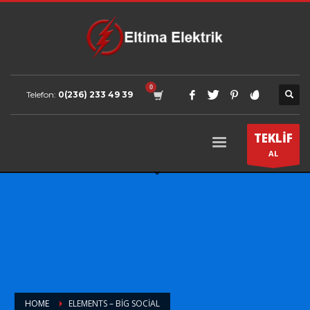
Telefon:
0(236) 233 49 39
TEKLİF
AL
HOME
ELEMENTS – BIG SOCIAL