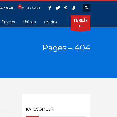
33 49 39
MY CART
TEKLİF
Projeler
Ürünler
İletişim
AL
Pages – 404
KATEGORİLER