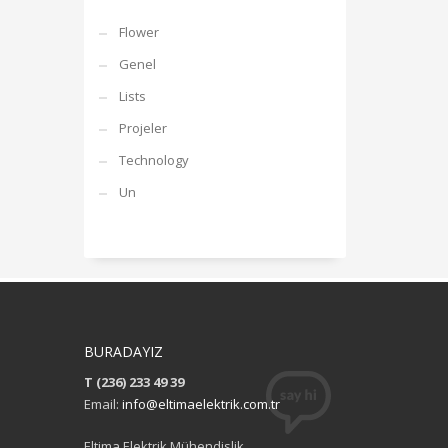
Flower
Genel
Lists
Projeler
Technology
Un
BURADAYIZ
T (236) 233 49 39
Email:
info@eltimaelektrik.com.tr
Eltima Elektrik Mühendislik